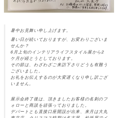
暑中お見舞い申し上げます。
暑い日が続いておりますが、お変わりございま
せんか？
6月上旬のインテリアライフスタイル展から2
ケ月が経とうとしております。
その節は、わざわざご来訪下さりどうも有難う
ございました。
お礼をお伝えするのが大変遅くなり申し訳ござ
いません。
展示会終了後は、頂きましたお客様の名刺のフ
ォローと商談を頑張っておりました。
デパートとも直接口座開設が出来、来月は大丸
東京店、クリスマス時期は名古屋、松坂屋でイ