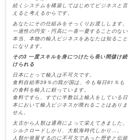
続くシステムを構築してはじめてビジネスと言
えると考えるからです。
あなたにその仕組みをそっくりお渡しします。
一過性の円安・円高に一喜一憂することのない
本当、本物の輸入ビジネスをあなたは知ること
になります。
その3 一度スキルを身につけたら長い間儲け続
けられる
日本にとって輸入は不可欠です。
食料自給率39％の我が国は、今も毎日61％も
の食料を輸入に頼っています。
食料ですら、すでに半数以上輸入をしている日
本において輸入ビジネスが廃れることはありま
せん。
太古から人類は通商によって栄えてきました。
シルクロードしかり、大航海時代しかり…。
人類が発展するのに不可欠であった歴史と伝統