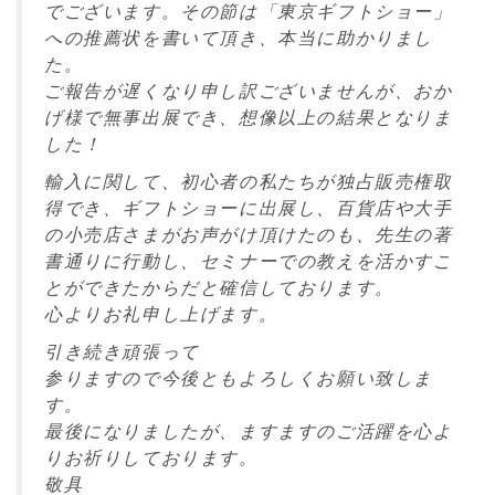
でございます。その節は「東京ギフトショー」
への推薦状を書いて頂き、本当に助かりまし
た。
ご報告が遅くなり申し訳ございませんが、おか
げ様で無事出展でき、想像以上の結果となりま
した！
輸入に関して、初心者の私たちが独占販売権取
得でき、ギフトショーに出展し、百貨店や大手
の小売店さまがお声がけ頂けたのも、先生の著
書通りに行動し、セミナーでの教えを活かすこ
とができたからだと確信しております。
心よりお礼申し上げます。
引き続き頑張って
参りますので今後ともよろしくお願い致しま
す。
最後になりましたが、ますますのご活躍を心よ
りお祈りしております。
敬具