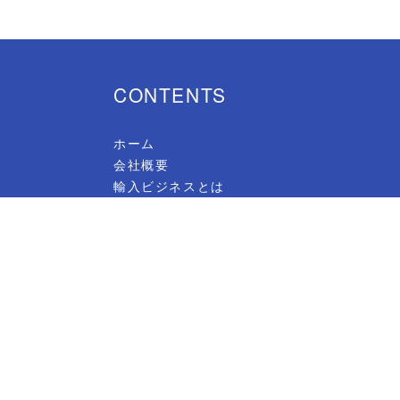
CONTENTS
ホーム
会社概要
輸入ビジネスとは
大須賀祐プロフィール
登録商標について
セミナーのご案内
初中級セミナー（リアルセミナー）
初中級オンラインセミナー（ZOOM）
海外実践講座
販路開拓セミナー
コンサルティング
顧問契約について