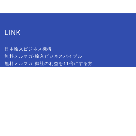
LINK
日本輸入ビジネス機構
無料メルマガ-輸入ビジネスバイブル
無料メルマガ-御社の利益を11倍にする方
法
公式ブログ-アメブロ
Facebook
YouTubeチャンネル
Twitter
ラジオ番組-輸入ビジネス紀行