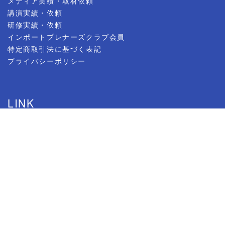
メディア実績・取材依頼
講演実績・依頼
研修実績・依頼
インポートプレナーズクラブ会員
特定商取引法に基づく表記
プライバシーポリシー
LINK
日本輸入ビジネス機構
無料メルマガ-輸入ビジネスバイブル
無料メルマガ-御社の利益を11倍にする方法
公式ブログ-アメブロ
Facebook
YouTubeチャンネル
Twitter
ラジオ番組-輸入ビジネス紀行